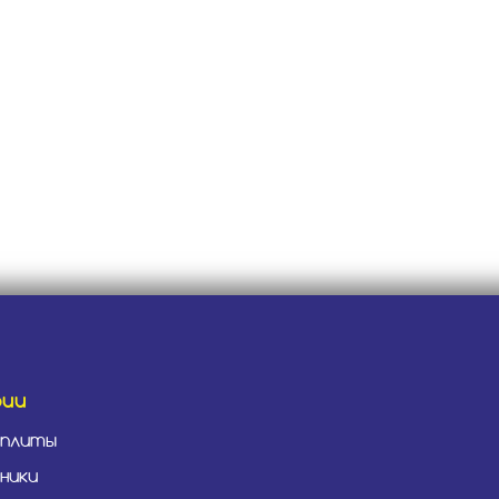
рии
 плиты
ники