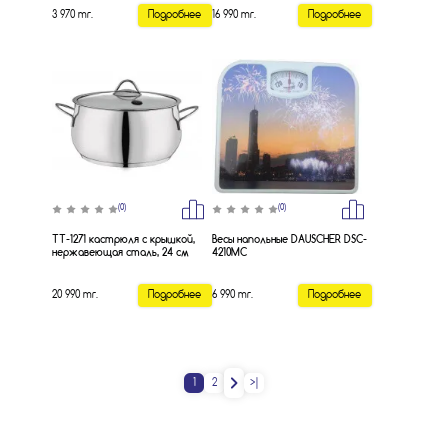
3 970 тг.
Подробнее
16 990 тг.
Подробнее
(0)
(0)
TT-1271 кастрюля с крышкой,
Весы напольные DAUSCHER DSC-
нержавеющая сталь, 24 см
4210MC
20 990 тг.
Подробнее
6 990 тг.
Подробнее
1
2
>|