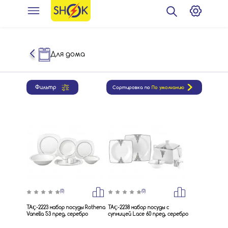
Для дома
Фильтр
Сортировка по
По умолчанию
(0)
(0)
TAÇ-2223 набор посуды Rothena
TAÇ-2238 набор посуды с
Vanella 53 пред, серебро
супницей Lace 60 пред, серебро