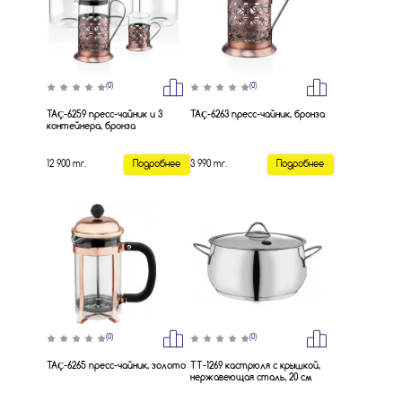
(0)
(0)
TAÇ-6259 пресс-чайник и 3
TAÇ-6263 пресс-чайник, бронза
контейнера, бронза
12 900 тг.
Подробнее
3 990 тг.
Подробнее
(0)
(0)
TAÇ-6265 пресс-чайник, золото
TT-1269 кастрюля с крышкой,
нержавеющая сталь, 20 см