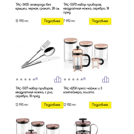
TAÇ-3435 сковорода без
TAÇ-5070 набор приборов,
крышки, черная, гранит, 28 см
квадратная ножка, серебро, 18
пред
15 990 тг.
Подробнее
7 990 тг.
Подробнее
(0)
(0)
TAÇ-5071 набор приборов,
TAÇ-6258 пресс-чайник и 3
квадратная ножка, с рис,
контейнера, золото
серебро, 18 пред
12 990 тг.
Подробнее
12 900 тг.
Подробнее